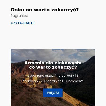
Oslo: co warto zobaczyć?
Zagranica
CZYTAJ DALEJ
Armenia dla ciekawych:
co warto zobaczyć?
utworzone przez
Andrzej Halik
|
3
czerwca 2021
|
Zagranica
| 0 Comments
WIĘCEJ