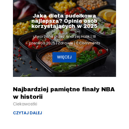
Jaka dieta pudełkowa
najlepsza? Opinie osób
korzystających w 2025
utworzone przez
Andrzej Halik
|
18
czerwca 2025
|
Zdrowie
| 0 Comments
WIĘCEJ
Najbardziej pamiętne finały NBA
w historii
Ciekawostki
CZYTAJ DALEJ