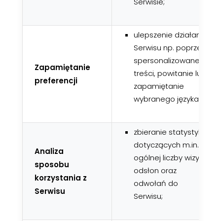
Serwisie;
ulepszenie działania
Serwisu np. poprzez
spersonalizowane
Zapamiętanie
treści, powitanie lub
preferencji
zapamiętanie
wybranego języka;
zbieranie statystyk
dotyczących m.in.
Analiza
ogólnej liczby wizyt,
sposobu
odsłon oraz
korzystania z
odwołań do
Serwisu
Serwisu;