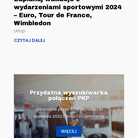
wydarzeniami sportowymi 2024
– Euro, Tour de France,
Wimbledon
Urlop
CZYTAJ DALEJ
Przydatna wyszukiwarka
połączeń PKP
utworzone przez
Andrzej Halik
|
10
września 2022
|
Urlop
| 0 Comments
WIĘCEJ