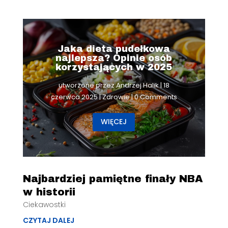
Jaka dieta pudełkowa
najlepsza? Opinie osób
korzystających w 2025
utworzone przez
Andrzej Halik
|
18
czerwca 2025
|
Zdrowie
| 0 Comments
WIĘCEJ
Najbardziej pamiętne finały NBA
w historii
Ciekawostki
CZYTAJ DALEJ