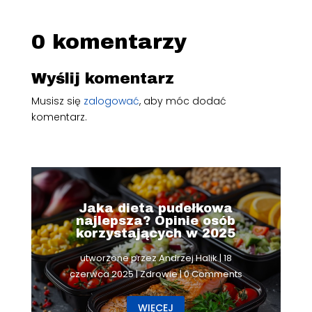
0 komentarzy
Wyślij komentarz
Musisz się
zalogować
, aby móc dodać
komentarz.
Jaka dieta pudełkowa
najlepsza? Opinie osób
korzystających w 2025
utworzone przez
Andrzej Halik
|
18
czerwca 2025
|
Zdrowie
| 0 Comments
WIĘCEJ