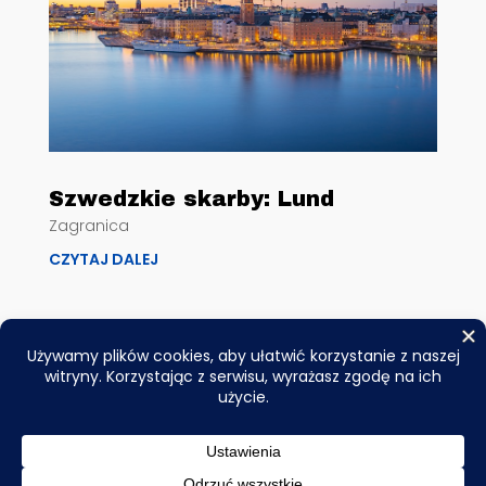
Szwedzkie skarby: Lund
Zagranica
CZYTAJ DALEJ
© 2026
air-europa.pl
– Wszelkie prawa