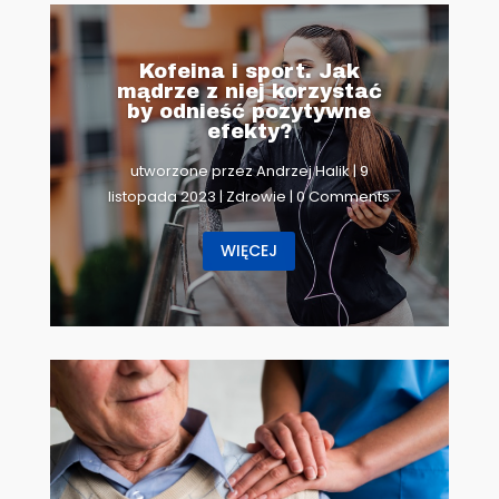
Kofeina i sport. Jak
mądrze z niej korzystać
by odnieść pozytywne
efekty?
utworzone przez
Andrzej Halik
|
9
listopada 2023
|
Zdrowie
| 0 Comments
WIĘCEJ